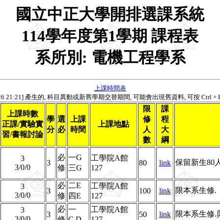
國立中正大學開排選課系統
114學年度第1學期 課程表
系所別: 電機工程學系
上課時間表
026 21:21] 產生的, 科目異動或新舊學期交替期間, 可能會出現舊資料, 可按 Ctrl 
限
課
上課時數
學
選
上課
修
程
正課/實驗實
上課地點
分
必
時間
人
大
習/書報討論
數
綱
必
一G
工學院A館
3
保留新生80
3
80
link
3/0/0
修
三G
127
必
二E
工學院A館
3
限本系生修.
3
100
link
3/0/0
修
四E
127
必
一
工學院A館
3
限本系生修
3
50
link
3/0/0
修
C,D
127