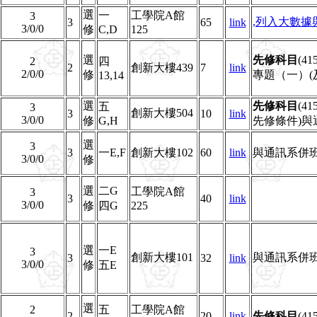
選
一
工學院A館
3
,列入大數
3
65
link
3/0/0
修
C,D
125
選
先修科目
(4
2
四
2
創新大樓439
7
link
2/0/0
修
專題（一）(
13,14
選
先修科目
(4
五
3
創新大樓504
3
10
link
3/0/0
修
G,H
先修條件)
選
3
3
一E,F
創新大樓102
60
link
與通訊系併
3/0/0
修
選
二G
工學院A館
3
3
40
link
3/0/0
修
四G
225
選
一E
3
創新大樓101
與通訊系併
3
32
link
3/0/0
修
五E
選
2
五
工學院A館
2
20
link
先修科目
(4