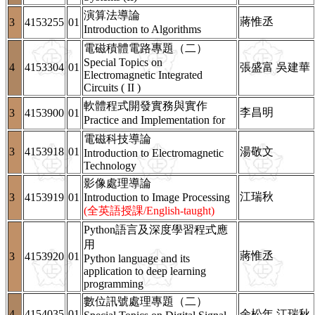
演算法導論
蔣惟丞
3
4153255
01
Introduction to Algorithms
電磁積體電路專題（二）
Special Topics on
4
4153304
01
張盛富 吳建華
Electromagnetic Integrated
Circuits ( II )
軟體程式開發實務與實作
李昌明
3
4153900
01
Practice and Implementation for
電磁科技導論
3
4153918
01
湯敬文
Introduction to Electromagnetic
Technology
影像處理導論
江瑞秋
3
4153919
01
Introduction to Image Processing
(全英語授課/English-taught)
Python語言及深度學習程式應
用
蔣惟丞
3
4153920
01
Python language and its
application to deep learning
programming
數位訊號處理專題（二）
4
4154035
01
余松年 江瑞秋