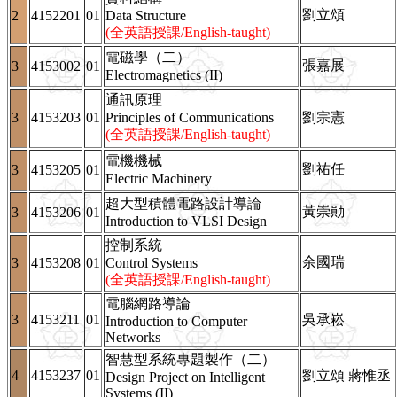
劉立頌
2
4152201
01
Data Structure
(全英語授課/English-taught)
電磁學（二）
張嘉展
3
4153002
01
Electromagnetics (II)
通訊原理
3
4153203
01
Principles of Communications
劉宗憲
(全英語授課/English-taught)
電機機械
劉祐任
3
4153205
01
Electric Machinery
超大型積體電路設計導論
黃崇勛
3
4153206
01
Introduction to VLSI Design
控制系統
余國瑞
3
4153208
01
Control Systems
(全英語授課/English-taught)
電腦網路導論
3
4153211
01
吳承崧
Introduction to Computer
Networks
智慧型系統專題製作（二）
4
4153237
01
劉立頌 蔣惟丞
Design Project on Intelligent
Systems (II)