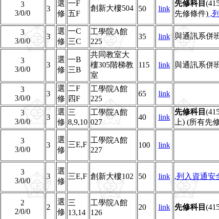
選
一F
先修科目
(4
3
創新大樓504
3
50
link
3/0/0
修
五F
先修條件)
,
選
一C
工學院A館
3
與通訊系併
3
35
link
3/0/0
修
三C
225
共同教室大
選
一B
3
3
樓305階梯教
115
link
與通訊系併
3/0/0
修
三B
室
選
二F
工學院A館
3
3
65
link
3/0/0
修
四F
225
選
先修科目
(4
三
工學院A館
3
3
40
link
3/0/0
修
8,9,10
027
上) (所有
選
工學院A館
3
三E,F
3
100
link
3/0/0
修
227
選
3
3
三E,F
創新大樓102
50
link
,列入資通安全
3/0/0
修
選
2
三
工學院A館
2
20
link
先修科目
(4
2/0/0
修
13,14
126