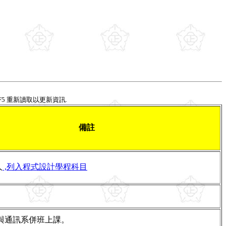
+ F5 重新讀取以更新資訊.
備註
人
,列入程式設計學程科目
.與通訊系併班上課。