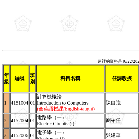
這裡的資料是 [6/22/2
年
班
編號
科目名稱
任課教授
級
別
計算機概論
陳自強
1
4151004
01
Introduction to Computers
(全英語授課/English-taught)
電路學（一）
劉祐任
2
4152004
01
Electric Circuits (I)
電子學（一）
吳建華
2
4152006
01
Electronics (I)