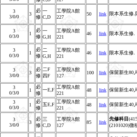
必
一
工學院A館
3
限本系生修
3
50
link
3/0/0
修
C,D
227
必
3
一
工學院A館
1
46
link
限本系生修.
0/3/0
修
G,H
221
必
3
二
工學院A館
1
46
link
限本系生修.
0/3/0
修
G,H
221
必
二F
工學院A館
3
保留新生80
3
100
link
3/0/0
修
四F
127
必
工學院A館
3
一E,F
保留新生40
1
48
link
0/3/0
修
221
必
工學院A館
3
五E,F
保留新生40
1
48
link
0/3/0
修
221
必
先修科目
(4
三
工學院A館
3
3
85
link
3/0/0
修
C,D
127
(210102