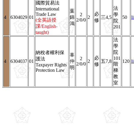
國際貿易法
法
International
葉
必
Trade Law
2
學
4
6304029
01
錦
2
三4,5
50
l
(全英語授
2/0/0
修
院
鴻
課/English-
201
taught)
法
學
院
納稅者權利保
辜
必
101
2
護法
4
6304037
01
仲
2
五7,8
120
l
2/0/0
階
修
Taxpayer Rights
明
Protection Law
梯
教
室