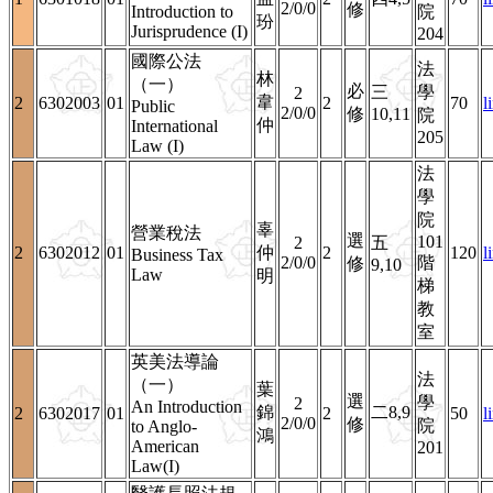
2/0/0
修
Introduction to
院
玢
Jurisprudence (I)
204
國際公法
法
林
（一）
必
三
學
2
韋
2
6302003
01
2
70
l
Public
2/0/0
修
10,11
院
仲
International
205
Law (I)
法
學
院
辜
營業稅法
選
101
2
五
2
6302012
01
仲
2
120
l
Business Tax
2/0/0
階
修
9,10
Law
明
梯
教
室
英美法導論
法
（一）
葉
選
學
2
An Introduction
錦
二8,9
2
6302017
01
2
50
l
2/0/0
修
院
to Anglo-
鴻
American
201
Law(I)