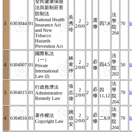
全民健康保險
法與新制菸害
防制法
法
吳
National Health
選
2
學
3
6303044
01
秀
2
四7,8
70
l
Insurance Act
2/0/0
修
院
玲
and New
204
Tobacco
Hazards
Prevention Act
國際私法
法
林
（一）
必
學
2
韋
四4,5
4
6304007
01
2
50
l
Private
2/0/0
修
院
仲
International
202
Law (I)
法
張
行政救濟法
必
2
四
學
3
6304015
01
志
2
70
l
Administrative
2/0/0
修
11,12
院
Remedy Law
偉
204
法
姚
必
著作權法
2
學
4
6304016
01
信
2
二8,9
70
l
2/0/0
修
Copyright Law
院
安
204