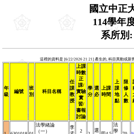
國立中正
114學年
系所別
這裡的資料是 [6/22/2026 21:21] 產生的, 科目異動
上課
時數
正
任
上
限
課/
年
班
課
學
選
上課
課
修
編號
科目名稱
實驗
級
別
教
分
必
時間
地
人
實
授
點
數
習/
書報
討論
法
法學緒論
李
選
2
學
（一）
1
6301018
01
孟
2
四4,5
70
l