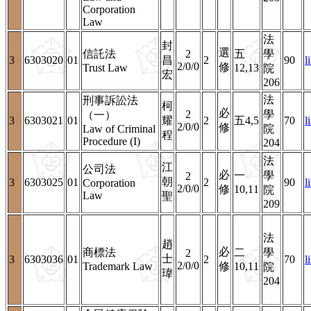
Corporation
Law
法
封
選
信託法
2
五
學
3
6303020
01
昌
2
90
l
2/0/0
修
Trust Law
12,13
院
宏
206
法
刑事訴訟法
柯
必
2
學
（一）
3
6303021
01
耀
2
五4,5
70
l
2/0/0
修
Law of Criminal
院
程
Procedure (I)
204
法
江
公司法
必
一
學
2
朝
3
6303025
01
2
90
l
Corporation
2/0/0
修
10,11
院
Law
聖
209
法
趙
必
商標法
二
學
2
士
3
6303036
01
2
70
l
2/0/0
Trademark Law
修
10,11
院
瑋
204