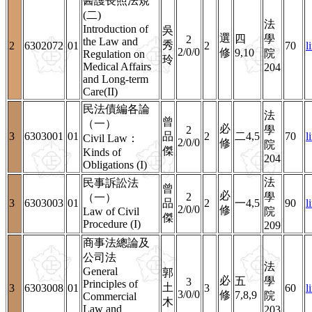
醫護長照法規
(二)
法
Introduction of
吳
選
四
學
2
the Law and
秀
2
6302072
01
2
70
l
2/0/0
修
9,10
院
Regulation on
玲
Medical Affairs
204
and Long-term
Care(II)
民法債編各論
法
曾
（一）
必
2
學
3
6303001
01
品
2
二4,5
70
l
Civil Law：
2/0/0
修
院
傑
Kinds of
204
Obligations (I)
法
民事訴訟法
曾
必
2
學
（一）
3
6303003
01
品
2
一4,5
90
l
2/0/0
修
Law of Civil
院
傑
Procedure (I)
209
商事法總論及
公司法
法
General
郭
必
五
學
3
Principles of
土
3
6303008
01
3
60
l
3/0/0
修
7,8,9
院
Commercial
木
Law and
203