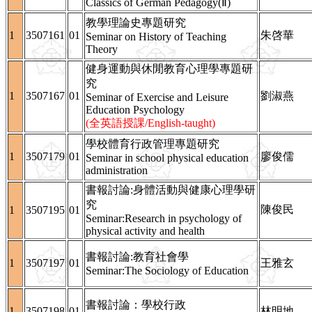
Classics of German Pedagogy(Ⅱ)
教學理論史專題研究
1
3507161
01
朱啓華
Seminar on History of Teaching
Theory
健身運動與休閒教育心理學專題研
究
1
3507167
01
劉淑燕
Seminar of Exercise and Leisure
Education Psychology
(全英語授課/English-taught)
學校體育行政管理專題研究
1
3507179
01
廖俊儒
Seminar in school physical education
administration
書報討論:身體活動與健康心理學研
究
陳俊民
1
3507195
01
Seminar:Research in psychology of
physical activity and health
書報討論:教育社會學
1
3507197
01
王雅玄
Seminar:The Sociology of Education
書報討論：學校行政
1
3507198
01
林明地