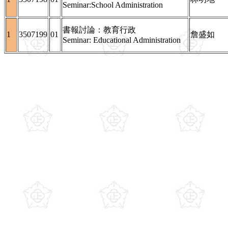
Seminar:School Administration
書報討論：教育行政
1
3507199
01
詹盛如
Seminar: Educational Administration