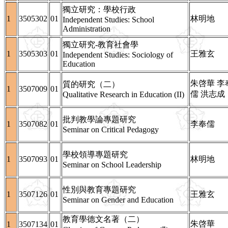
獨立研究：學校行政
1
3505302
01
林明地
Independent Studies: School
Administration
獨立研究-教育社會學
1
3505303
01
王雅玄
Independent Studies: Sociology of
Education
朱啓華 李
質的研究（二）
1
3507009
01
儒 洪志成
Qualitative Research in Education (II)
批判教學論專題研究
1
3507082
01
李奉儒
Seminar on Critical Pedagogy
學校領導專題研究
1
3507093
01
林明地
Seminar on School Leadership
性別與教育專題研究
1
3507126
01
王雅玄
Seminar on Gender and Education
教育學德文名著（二）
朱啓華
1
3507134
01