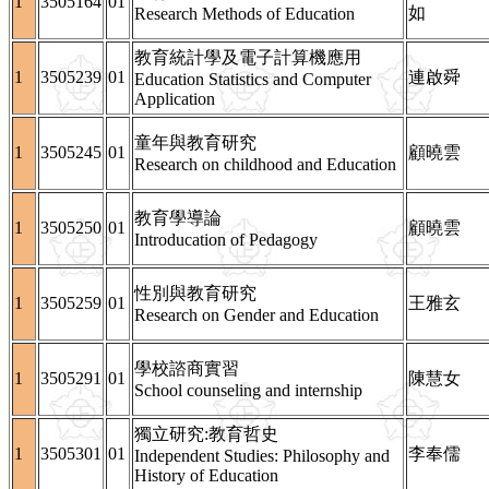
1
3505164
01
如
Research Methods of Education
教育統計學及電子計算機應用
1
3505239
01
連啟舜
Education Statistics and Computer
Application
童年與教育研究
1
3505245
01
顧曉雲
Research on childhood and Education
教育學導論
1
3505250
01
顧曉雲
Introducation of Pedagogy
性別與教育研究
1
3505259
01
王雅玄
Research on Gender and Education
學校諮商實習
1
3505291
01
陳慧女
School counseling and internship
獨立研究:教育哲史
1
3505301
01
李奉儒
Independent Studies: Philosophy and
History of Education