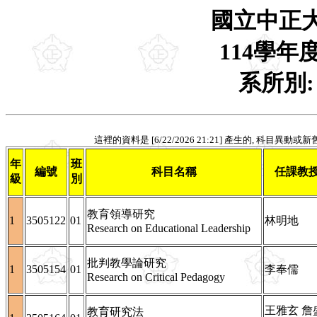
國立中正
114學年
系所別
這裡的資料是 [6/22/2026 21:21] 產生的, 科目異動
年
班
編號
科目名稱
任課教
級
別
教育領導研究
1
3505122
01
林明地
Research on Educational Leadership
批判教學論研究
1
3505154
01
李奉儒
Research on Critical Pedagogy
王雅玄 詹
教育研究法